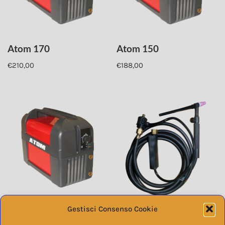
Atom 170
Atom 150
€
210,00
€
188,00
Gestisci Consenso Cookie
Atom 130 EPS inverter
Torcia TIG WP9
MMA 130A
Rubinetto